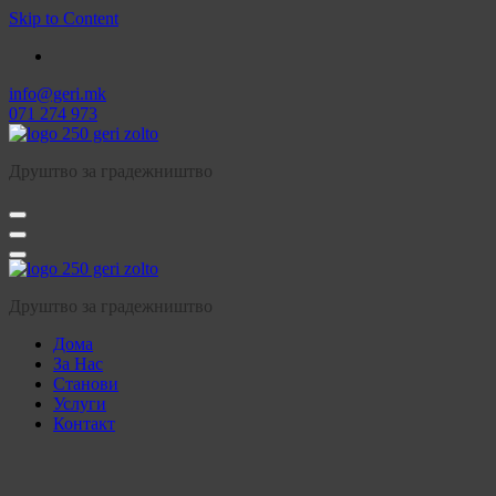
Skip to Content
info@geri.mk
071 274 973
Друштво за градежништво
Друштво за градежништво
Дома
За Нас
Станови
Услуги
Контакт