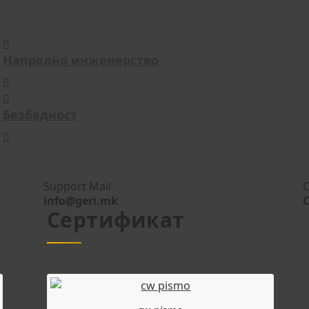
Напредно инженерство
Безбедност
Support Mail
С
info@geri.mk
Сертификат