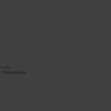
копје
С. Македојија