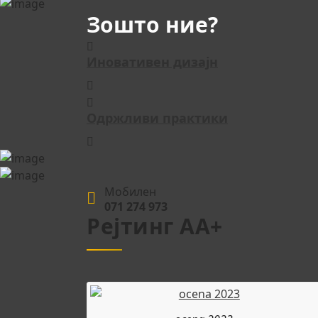
Зошто ние?
Иновативен дизајн
Одржливи практики
Мобилен
071 274 973
Рејтинг АА+