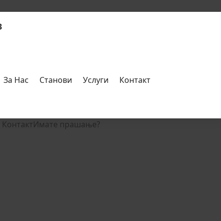
3
За Нас
Станови
Услуги
Контакт
Контакт
Имате прашање?