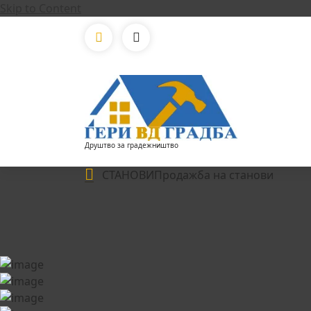
Skip to Content
Друштво за градежништво
СТАНОВИ
Продажба на станови